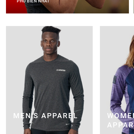
PHỔ BIẾN NHẤT
MEN'S APPAREL
WOME
APPAR