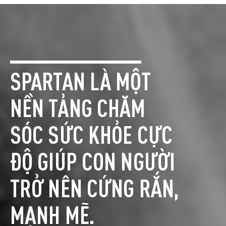
SPARTAN LÀ MỘT
NỀN TẢNG CHĂM
SÓC SỨC KHỎE CỰC
ĐỘ GIÚP CON NGƯỜI
TRỞ NÊN CỨNG RẮN,
MẠNH MẼ.