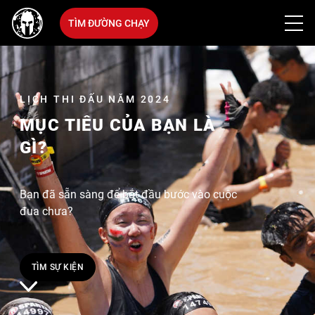
TÌM ĐƯỜNG CHẠY
LỊCH THI ĐẤU NĂM 2024
MỤC TIÊU CỦA BẠN LÀ
GÌ?
Bạn đã sẵn sàng để bắt đầu bước vào cuộc
đua chưa?
TÌM SỰ KIỆN